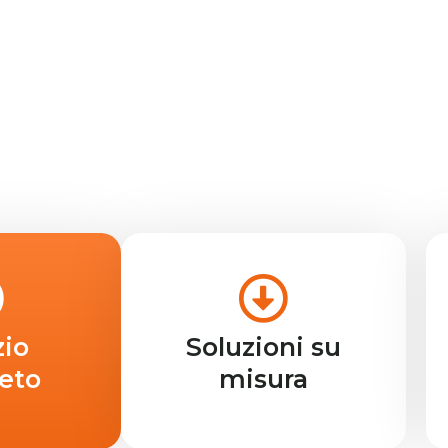
zio
Soluzioni su
eto
misura