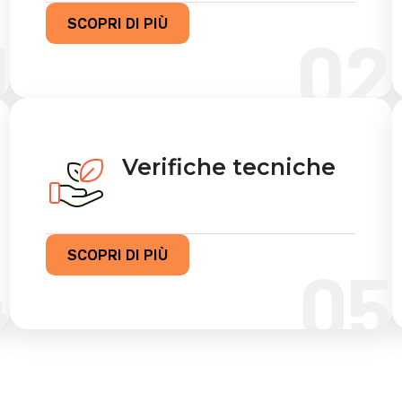
SCOPRI DI PIÙ
1
02
Verifiche tecniche
SCOPRI DI PIÙ
4
05