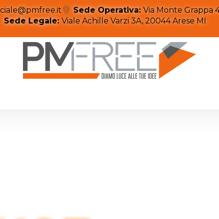
iale@pmfree.it
Sede Operativa:
Via Monte Grappa 4
Sede Legale:
Viale Achille Varzi 3A, 20044 Arese MI