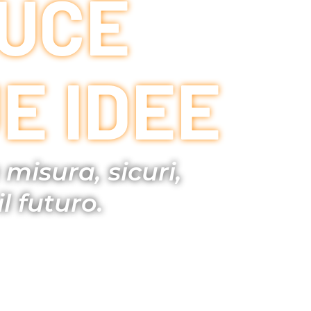
LUCE
E IDEE
misura, sicuri,
l futuro.