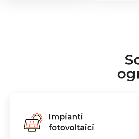
S
og
Impianti
fotovoltaici