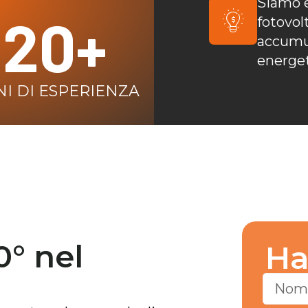
Siamo e
20+
fotovol
accumul
energet
I DI ESPERIENZA
° nel
Ha