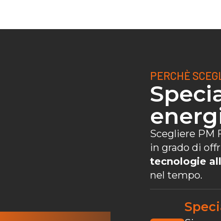
PERCHÈ SCEGL
Specia
energi
Scegliere PM F
in grado di off
tecnologie al
nel tempo.
Speci