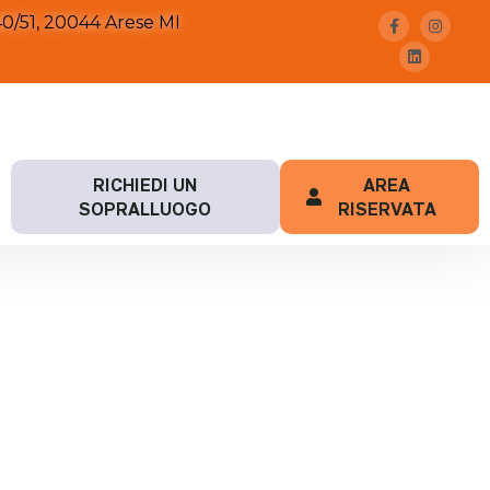
0/51, 20044 Arese MI
RICHIEDI UN
AREA
SOPRALLUOGO
RISERVATA