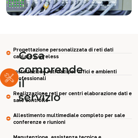
Progettazione personalizzata di reti dati
Cosa
cablate e wireless
comprende
Installazione reti dati per uffici e ambienti
professionali
il
Realizzazione reti per centri elaborazione dati e
servizio
sale controllo
Allestimento multimediale completo per sale
conferenze e riunioni
Manutenzione, assistenza tecnica e